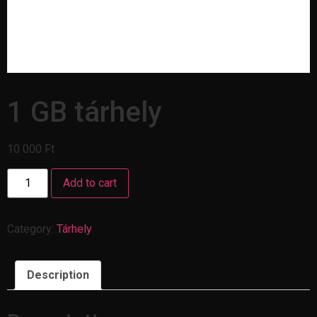
1 GB tárhely
10 000
Ft
Add to cart
Category:
Tárhely
Description