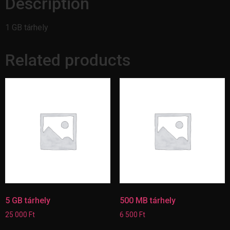
Description
1 GB tárhely
Related products
5 GB tárhely
500 MB tárhely
25 000
Ft
6 500
Ft