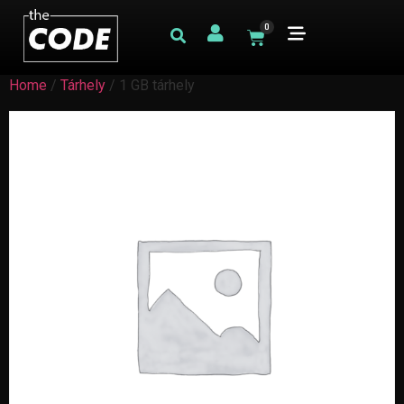
0
Home
/
Tárhely
/ 1 GB tárhely