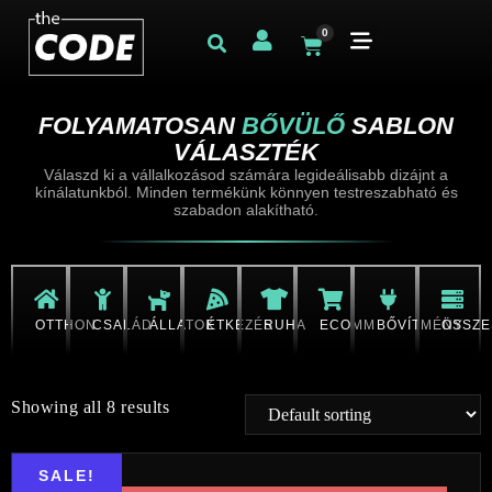
0
FOLYAMATOSAN
BŐVÜLŐ
SABLON
VÁLASZTÉK
Válaszd ki a vállalkozásod számára legideálisabb dizájnt a
kínálatunkból. Minden termékünk könnyen testreszabható és
szabadon alakítható.
OTTHON
CSALÁD
ÁLLATOK
ÉTKEZÉS
RUHA
ECOMM
BŐVÍTMÉNY
ÖSSZE
Showing all 8 results
SALE!