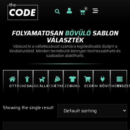
0
FOLYAMATOSAN
BŐVÜLŐ
SABLON
VÁLASZTÉK
Válaszd ki a vállalkozásod számára legideálisabb dizájnt a
kínálatunkból. Minden termékünk könnyen testreszabható és
szabadon alakítható.
OTTHON
CSALÁD
ÁLLATOK
ÉTKEZÉS
RUHA
ECOMM
BŐVÍTMÉNY
ÖSSZE
Showing the single result