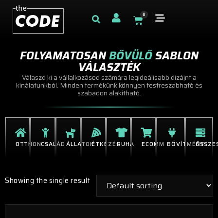
0
FOLYAMATOSAN
BŐVÜLŐ
SABLON
VÁLASZTÉK
Válaszd ki a vállalkozásod számára legideálisabb dizájnt a
kínálatunkból. Minden termékünk könnyen testreszabható és
szabadon alakítható.
OTTHON
CSALÁD
ÁLLATOK
ÉTKEZÉS
RUHA
ECOMM
BŐVÍTMÉNY
ÖSSZE
Showing the single result